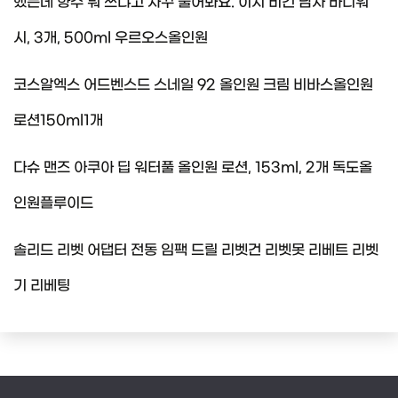
했는데 향수 뭐 쓰냐고 자꾸 물어봐요. 이지 비건 남자 바디워
시, 3개, 500ml 우르오스올인원
코스알엑스 어드벤스드 스네일 92 올인원 크림 비바스올인원
로션150ml1개
다슈 맨즈 아쿠아 딥 워터풀 올인원 로션, 153ml, 2개 독도올
인원플루이드
솔리드 리벳 어댑터 전동 임팩 드릴 리벳건 리벳못 리베트 리벳
기 리베팅