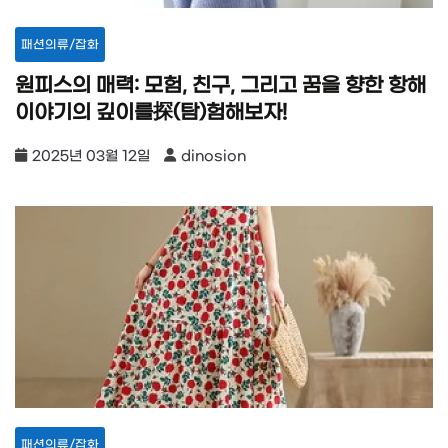
패션의류/잡화
원피스의 매력: 모험, 친구, 그리고 꿈을 향한 항해
이야기의 깊이를探(탐)험해보자!
2025년 03월 12일
dinosion
패션의류/잡화