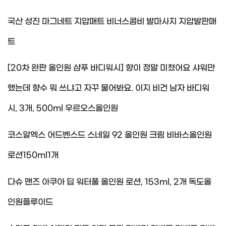
국산 성진 마그네트 지압매트 비너스콤비 발마사지 지압발판매
트
[20차 완판 올인원 샴푸 바디워시] 향이 정말 미쳤어요 샤워만
했는데 향수 뭐 쓰냐고 자꾸 물어봐요. 이지 비건 남자 바디워
시, 3개, 500ml 우르오스올인원
코스알엑스 어드벤스드 스네일 92 올인원 크림 비바스올인원
로션150ml1개
다슈 맨즈 아쿠아 딥 워터풀 올인원 로션, 153ml, 2개 독도올
인원플루이드