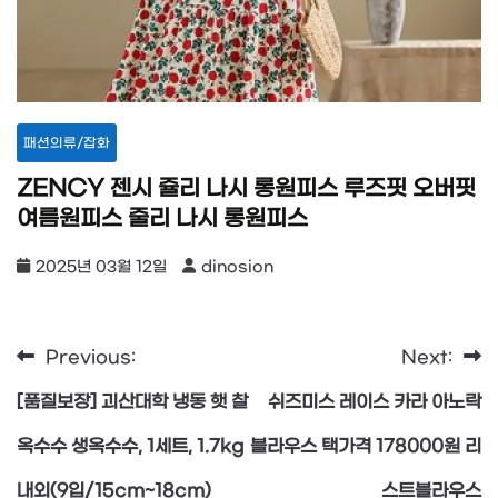
패션의류/잡화
ZENCY 젠시 쥴리 나시 롱원피스 루즈핏 오버핏
여름원피스 줄리 나시 롱원피스
2025년 03월 12일
dinosion
Previous:
Next:
글
[품질보장] 괴산대학 냉동 햇 찰
쉬즈미스 레이스 카라 아노락
탐
옥수수 생옥수수, 1세트, 1.7kg
블라우스 택가격 178000원 리
내외(9입/15cm~18cm)
스트블라우스