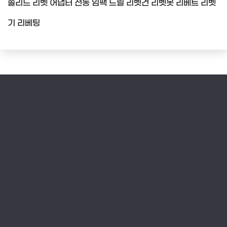
솔리드 리벳 어댑터 전동 임팩 드릴 리벳건 리벳못 리베트 리벳
기 리베팅