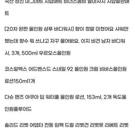
국산 성진 마그네트 지압매트 비너스콤비 발마사지 지압발판매
트
[20차 완판 올인원 샴푸 바디워시] 향이 정말 미쳤어요 샤워만
했는데 향수 뭐 쓰냐고 자꾸 물어봐요. 이지 비건 남자 바디워
시, 3개, 500ml 우르오스올인원
코스알엑스 어드벤스드 스네일 92 올인원 크림 비바스올인원
로션150ml1개
다슈 맨즈 아쿠아 딥 워터풀 올인원 로션, 153ml, 2개 독도올
인원플루이드
솔리드 리벳 어댑터 전동 임팩 드릴 리벳건 리벳못 리베트 리벳