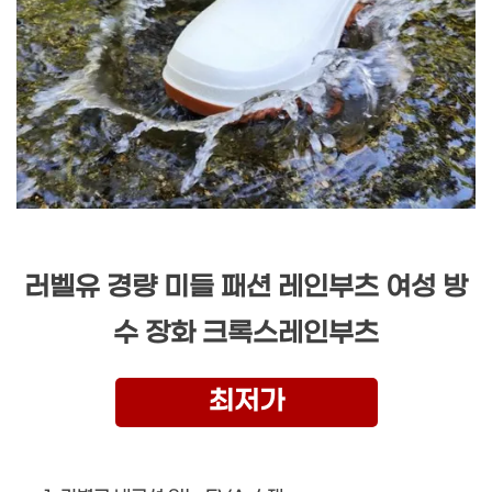
러벨유 경량 미들 패션 레인부츠 여성 방
수 장화 크록스레인부츠
최저가