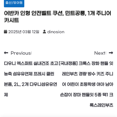
출산/유아동
어반카 인형 안전벨트 쿠션, 민트공룡, 1개 주니어
카시트
2025년 03월 12일
dinosion
Previous:
Next:
글
다우니 엑스퍼트 실내건조 초고
[국내정품] 크록스 장화 핸들 잇
탐
농축 섬유유연제 프레시 클린
레인부츠 경량 방수 키즈 주니
본품, 2L, 2개 다우니섬유유연
어 어린이 초등학생 여아 남아
색
제
손잡이 장마 핸들잇 5종 택1 크
록스레인부츠