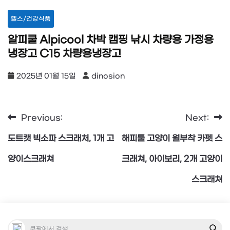
헬스/건강식품
알피쿨 Alpicool 차박 캠핑 낚시 차량용 가정용
냉장고 C15 차량용냉장고
2025년 01월 15일
dinosion
Previous:
Next:
글
도트캣 빅소파 스크래처, 1개 고
해피툴 고양이 월부착 카펫 스
탐
양이스크래쳐
크래쳐, 아이보리, 2개 고양이
스크래쳐
색