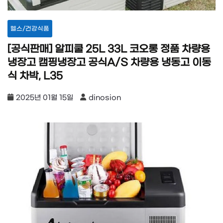
헬스/건강식품
[공식판매] 알피쿨 25L 33L 코오롱 정품 차량용
냉장고 캠핑냉장고 공식A/S 차량용 냉동고 이동
식 차박, L35
2025년 01월 15일
dinosion