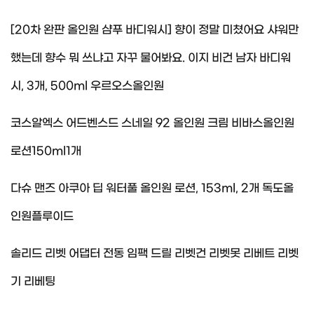
[20차 완판 올인원 샴푸 바디워시] 향이 정말 미쳤어요 샤워만
했는데 향수 뭐 쓰냐고 자꾸 물어봐요. 이지 비건 남자 바디워
시, 3개, 500ml 우르오스올인원
코스알엑스 어드벤스드 스네일 92 올인원 크림 비바스올인원
로션150ml1개
다슈 맨즈 아쿠아 딥 워터풀 올인원 로션, 153ml, 2개 독도올
인원플루이드
솔리드 리벳 어댑터 전동 임팩 드릴 리벳건 리벳못 리베트 리벳
기 리베팅