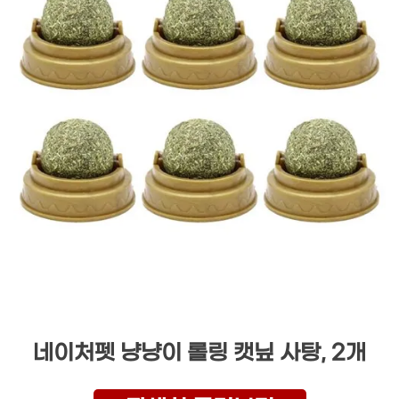
네이처펫 냥냥이 롤링 캣닢 사탕, 2개