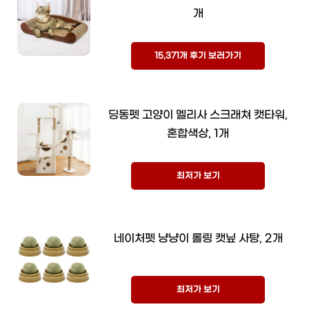
개
15,371개 후기 보러가기
딩동펫 고양이 멜리사 스크래쳐 캣타워,
혼합색상, 1개
최저가 보기
네이처펫 냥냥이 롤링 캣닢 사탕, 2개
최저가 보기