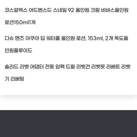
코스알엑스 어드벤스드 스네일 92 올인원 크림 비바스올인원
로션150ml1개
다슈 맨즈 아쿠아 딥 워터풀 올인원 로션, 153ml, 2개 독도올
인원플루이드
솔리드 리벳 어댑터 전동 임팩 드릴 리벳건 리벳못 리베트 리벳
기 리베팅