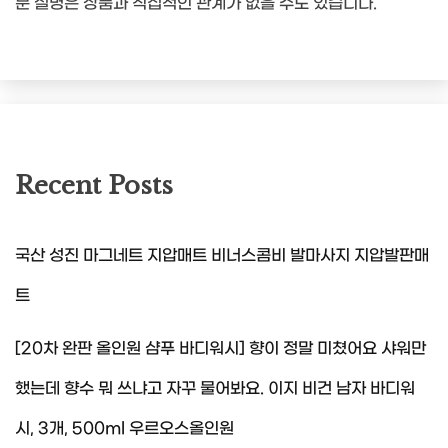
문 설명은 상품과 직접적인 관계가 없을 수도 있습니다.
Recent Posts
국산 성진 마그네트 지압매트 비너스콤비 발마사지 지압발판매
트
[20차 완판 올인원 샴푸 바디워시] 향이 정말 미쳤어요 샤워만
했는데 향수 뭐 쓰냐고 자꾸 물어봐요. 이지 비건 남자 바디워
시, 3개, 500ml 우르오스올인원