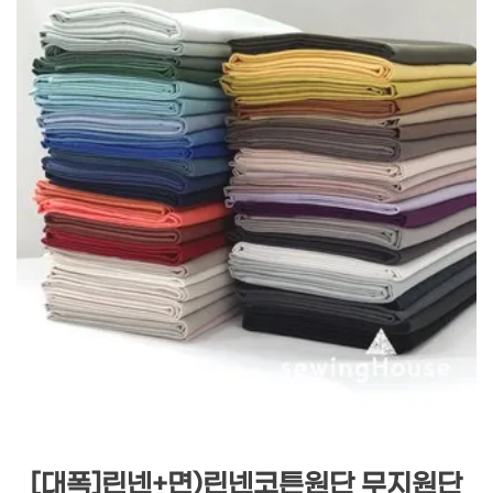
[대폭]린넨+면)린넨코튼원단 무지원단