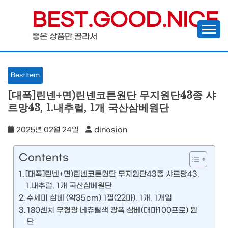
Skip
BEST.GOOD.NICE
to
좋은 상품만 골라서
content
BestItem
[대폭]린넨+면)린넨코튼원단 무지원단43종 샤
르망43, 1.내추럴, 1개 국산삼베원단
2025년 02월 24일
dinosion
Contents
[대폭]린넨+면)린넨코튼원단 무지원단43종 샤르망43,
1.내추럴, 1개 국산삼베원단
수세미 삼베 (약35cm) 1필(22마), 1개, 1개입
180센치 무형광 네츄럴색 광폭 삼베(대마100프로) 원
단