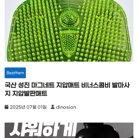
BestItem
국산 성진 마그네트 지압매트 비너스콤비 발마사
지 지압발판매트
2025년 07월 01일
dinosion