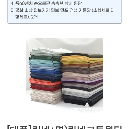
폭60센치 손으로짠 촘촘한 삼베 원단
강화 소창 면보자기 면보 면포 유청 거름망 (소형세트 대
형세트), 2개