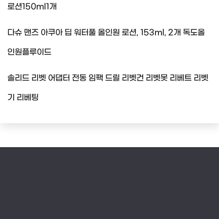
로션150ml1개
다슈 맨즈 아쿠아 딥 워터풀 올인원 로션, 153ml, 2개 독도올
인원플루이드
솔리드 리벳 어댑터 전동 임팩 드릴 리벳건 리벳못 리베트 리벳
기 리베팅