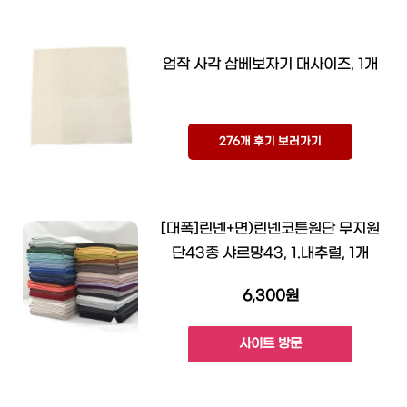
엄작 사각 삼베보자기 대사이즈, 1개
276개 후기 보러가기
[대폭]린넨+면)린넨코튼원단 무지원
단43종 샤르망43, 1.내추럴, 1개
6,300원
사이트 방문