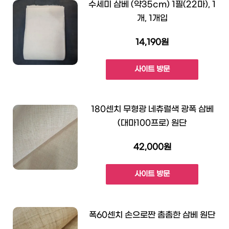
수세미 삼베 (약35cm) 1필(22마), 1
개, 1개입
14,190원
사이트 방문
180센치 무형광 네츄럴색 광폭 삼베
(대마100프로) 원단
42,000원
사이트 방문
폭60센치 손으로짠 촘촘한 삼베 원단