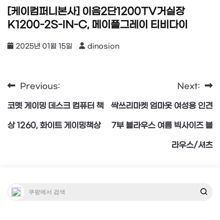
[케이컴퍼니본사] 이음2단1200TV거실장
K1200-2S-IN-C, 메이플그레이 티비다이
2025년 01월 15일
dinosion
Previous:
Next:
글
코멧 게이밍 데스크 컴퓨터 책
싹쓰리마켓 엄마옷 여성용 인견
탐
상 1260, 화이트 게이밍책상
7부 블라우스 여름 빅사이즈 블
라우스/셔츠
색