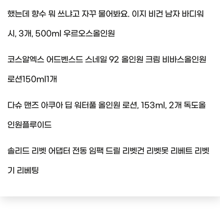
했는데 향수 뭐 쓰냐고 자꾸 물어봐요. 이지 비건 남자 바디워
시, 3개, 500ml 우르오스올인원
코스알엑스 어드벤스드 스네일 92 올인원 크림 비바스올인원
로션150ml1개
다슈 맨즈 아쿠아 딥 워터풀 올인원 로션, 153ml, 2개 독도올
인원플루이드
솔리드 리벳 어댑터 전동 임팩 드릴 리벳건 리벳못 리베트 리벳
기 리베팅