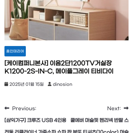
홈인테리어
[케이컴퍼니본사] 이음2단1200TV거실장
K1200-2S-IN-C, 메이플그레이 티비다이
2025년 01월 15일
dinosion
Previous:
Next:
글
[삼익가구] 크루즈 USB 4인용
쿨에버 머슬핏 헨리넥 반팔 스
탐
전동 리클라이너 가죽소파 쇼파
판 분또 티셔츠(10color) 머슬