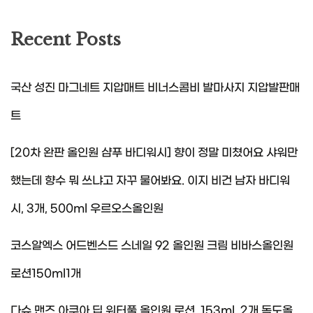
Recent Posts
국산 성진 마그네트 지압매트 비너스콤비 발마사지 지압발판매
트
[20차 완판 올인원 샴푸 바디워시] 향이 정말 미쳤어요 샤워만
했는데 향수 뭐 쓰냐고 자꾸 물어봐요. 이지 비건 남자 바디워
시, 3개, 500ml 우르오스올인원
코스알엑스 어드벤스드 스네일 92 올인원 크림 비바스올인원
로션150ml1개
다슈 맨즈 아쿠아 딥 워터풀 올인원 로션, 153ml, 2개 독도올