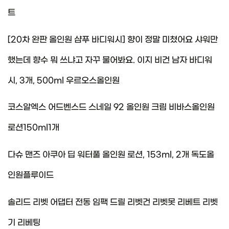
트
[20차 완판 올인원 샴푸 바디워시] 향이 정말 미쳤어요 샤워만
했는데 향수 뭐 쓰냐고 자꾸 물어봐요. 이지 비건 남자 바디워
시, 3개, 500ml 우르오스올인원
코스알엑스 어드벤스드 스네일 92 올인원 크림 비바스올인원
로션150ml1개
다슈 맨즈 아쿠아 딥 워터풀 올인원 로션, 153ml, 2개 독도올
인원플루이드
솔리드 리벳 어댑터 전동 임팩 드릴 리벳건 리벳못 리베트 리벳
기 리베팅