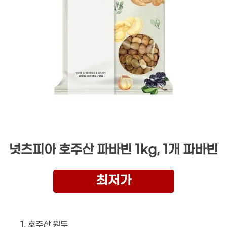
넛츠피아 호주산 파바빈 1kg, 1개 파바빈
최저가
호주산 원두