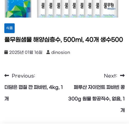
식품
풀무원샘물 해양심층수, 500ml, 40개 생수500
2025년 01월 16일
dinosion
Previous:
Next:
글
더담은 껍질 깐 파바빈, 4kg, 1
페루산 자이언트 파바빈 콩
탐
개
300g 원물 항공직수, 없음, 1
개
색