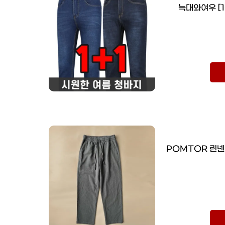
늑대와여우 [
POMTOR 린넨