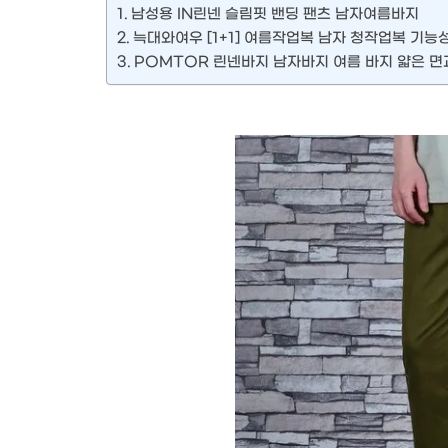
남성용 IN린넨 슬림핏 밴딩 팬츠 남자여름바지
늑대와여우 [1+1] 여름작업복 남자 청작업복 기
POMTOR 린넨바지 남자바지 여름 바지 얇은 면