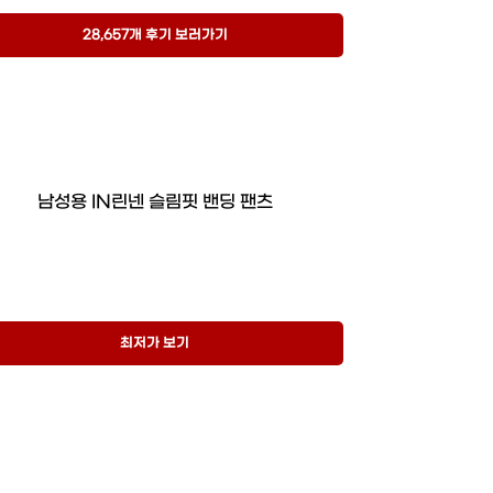
28,657개 후기 보러가기
남성용 IN린넨 슬림핏 밴딩 팬츠
최저가 보기