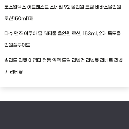
코스알엑스 어드벤스드 스네일 92 올인원 크림 비바스올인원
로션150ml1개
다슈 맨즈 아쿠아 딥 워터풀 올인원 로션, 153ml, 2개 독도올
인원플루이드
솔리드 리벳 어댑터 전동 임팩 드릴 리벳건 리벳못 리베트 리벳
기 리베팅