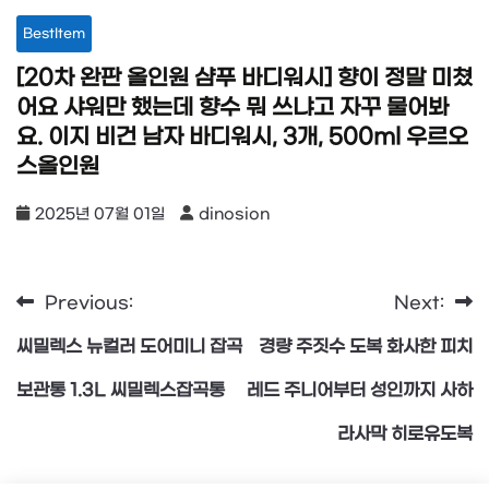
BestItem
[20차 완판 올인원 샴푸 바디워시] 향이 정말 미쳤
어요 샤워만 했는데 향수 뭐 쓰냐고 자꾸 물어봐
요. 이지 비건 남자 바디워시, 3개, 500ml 우르오
스올인원
2025년 07월 01일
dinosion
Previous:
Next:
글
씨밀렉스 뉴컬러 도어미니 잡곡
경량 주짓수 도복 화사한 피치
탐
보관통 1.3L 씨밀렉스잡곡통
레드 주니어부터 성인까지 사하
라사막 히로유도복
색