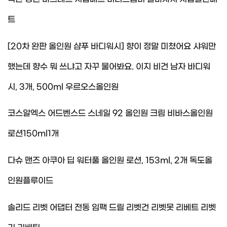
트
[20차 완판 올인원 샴푸 바디워시] 향이 정말 미쳤어요 샤워만
했는데 향수 뭐 쓰냐고 자꾸 물어봐요. 이지 비건 남자 바디워
시, 3개, 500ml 우르오스올인원
코스알엑스 어드벤스드 스네일 92 올인원 크림 비바스올인원
로션150ml1개
다슈 맨즈 아쿠아 딥 워터풀 올인원 로션, 153ml, 2개 독도올
인원플루이드
솔리드 리벳 어댑터 전동 임팩 드릴 리벳건 리벳못 리베트 리벳