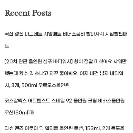
Recent Posts
국산 성진 마그네트 지압매트 비너스콤비 발마사지 지압발판매
트
[20차 완판 올인원 샴푸 바디워시] 향이 정말 미쳤어요 샤워만
했는데 향수 뭐 쓰냐고 자꾸 물어봐요. 이지 비건 남자 바디워
시, 3개, 500ml 우르오스올인원
코스알엑스 어드벤스드 스네일 92 올인원 크림 비바스올인원
로션150ml1개
다슈 맨즈 아쿠아 딥 워터풀 올인원 로션, 153ml, 2개 독도올