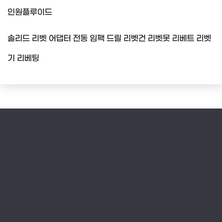
인원플루이드
솔리드 리벳 어댑터 전동 임팩 드릴 리벳건 리벳못 리베트 리벳
기 리베팅