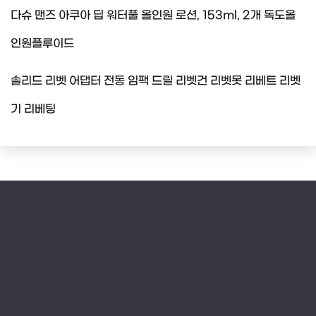
다슈 맨즈 아쿠아 딥 워터풀 올인원 로션, 153ml, 2개 독도올
인원플루이드
솔리드 리벳 어댑터 전동 임팩 드릴 리벳건 리벳못 리베트 리벳
기 리베팅