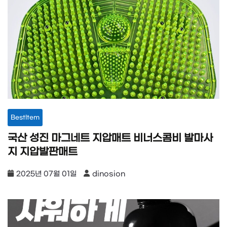
BestItem
국산 성진 마그네트 지압매트 비너스콤비 발마사
지 지압발판매트
2025년 07월 01일
dinosion