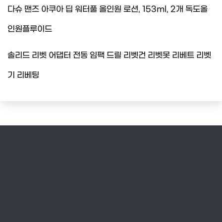
다슈 맨즈 아쿠아 딥 워터풀 올인원 로션, 153ml, 2개 독도올
인원플루이드
솔리드 리벳 어댑터 전동 임팩 드릴 리벳건 리벳못 리베트 리벳
기 리베팅