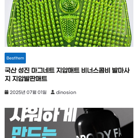
BestItem
국산 성진 마그네트 지압매트 비너스콤비 발마사
지 지압발판매트
2025년 07월 01일
dinosion