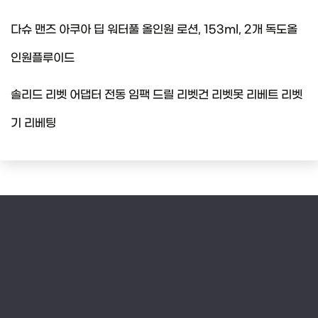
다슈 맨즈 아쿠아 딥 워터풀 올인원 로션, 153ml, 2개 독도올
인원플루이드
솔리드 리벳 어댑터 전동 임팩 드릴 리벳건 리벳못 리베트 리벳
기 리베팅