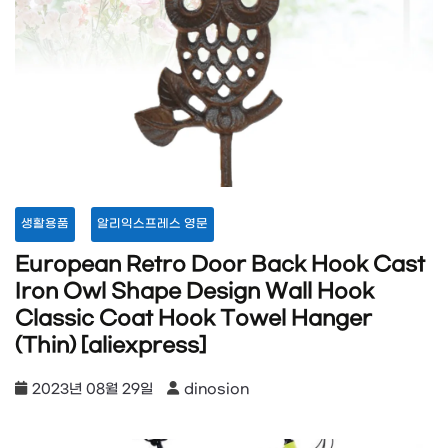
생활용품
알리익스프레스 영문
European Retro Door Back Hook Cast
Iron Owl Shape Design Wall Hook
Classic Coat Hook Towel Hanger
(Thin) [aliexpress]
2023년 08월 29일
dinosion