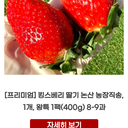
[프리미엄] 킹스베리 딸기 논산 농장직송,
1개, 왕특 1팩(400g) 8-9과
자세히 보기