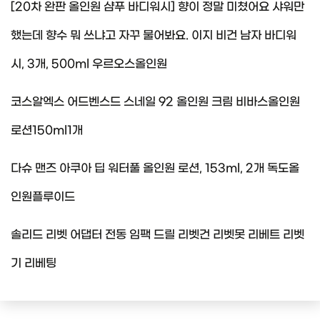
[20차 완판 올인원 샴푸 바디워시] 향이 정말 미쳤어요 샤워만
했는데 향수 뭐 쓰냐고 자꾸 물어봐요. 이지 비건 남자 바디워
시, 3개, 500ml 우르오스올인원
코스알엑스 어드벤스드 스네일 92 올인원 크림 비바스올인원
로션150ml1개
다슈 맨즈 아쿠아 딥 워터풀 올인원 로션, 153ml, 2개 독도올
인원플루이드
솔리드 리벳 어댑터 전동 임팩 드릴 리벳건 리벳못 리베트 리벳
기 리베팅