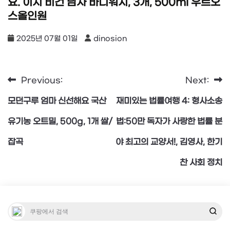
요. 이지 비건 남자 바디워시, 3개, 500ml 우르오
스올인원
2025년 07월 01일
dinosion
Previous:
Next:
글
모던구루 엄마 신선해요 국산
재미있는 법률여행 4: 형사소송
탐
유기농 오트밀, 500g, 1개 쌀/
법:50만 독자가 사랑한 법률 분
잡곡
야 최고의 교양서!, 김영사, 한기
색
찬 사회 정치