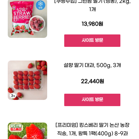
[쿠팡수입] 그린팜 딸기 (냉동), 2kg,
1개
13,980원
사이트 방문
설향 딸기 대과, 500g, 3개
22,440원
사이트 방문
[프리미엄] 킹스베리 딸기 논산 농장
직송, 1개, 왕특 1팩(400g) 8-9과