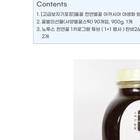
Contents
[고급보자기포장]올꿀 천연벌꿀 아카시아 야생화 밤나무
꿀벌의선물(사양벌꿀스틱) 90개입, 900g, 1개
노투스 천연꿀 1키로그람 튜브 ( 1+1 행사 ) 탄비
2개