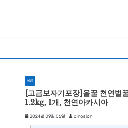
Skip
to
content
식품
[고급보자기포장]올꿀 천연벌꿀
1.2kg, 1개, 천연아카시아
2024년 09월 06일
dinosion