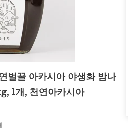
연벌꿀 아카시아 야생화 밤나
kg, 1개, 천연아카시아
체