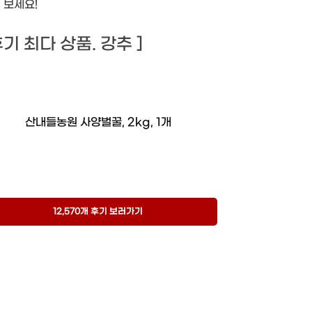
 보세요!
 후기 최다 상품. 강추 ]
산내들농원 사양벌꿀, 2kg, 1개
12,570개 후기 보러가기