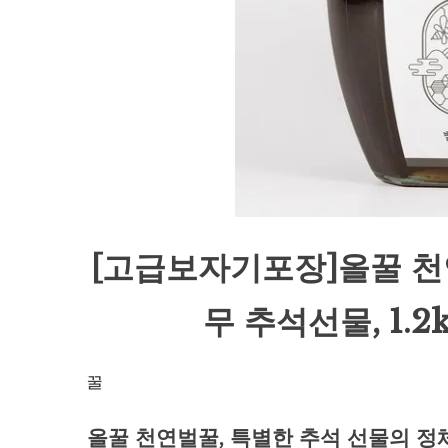
[고급보자기포장]올꿀 천
무 추석선물, 1.2
꿀
올꿀 천연벌꿀, 특별한 추석 선물의 정